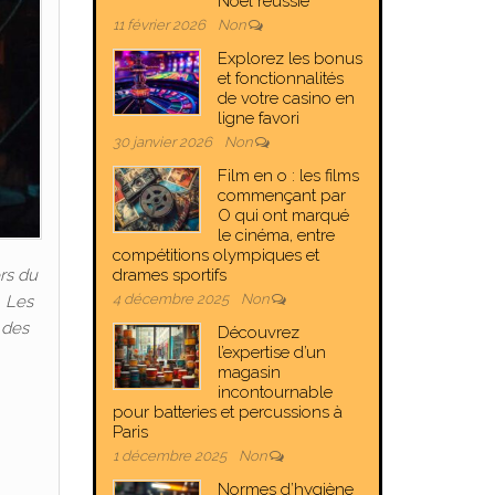
Noël réussie
11 février 2026
Non
Explorez les bonus
et fonctionnalités
de votre casino en
ligne favori
30 janvier 2026
Non
Film en o : les films
commençant par
O qui ont marqué
le cinéma, entre
compétitions olympiques et
drames sportifs
rs du
4 décembre 2025
Non
. Les
 des
Découvrez
l’expertise d’un
magasin
incontournable
pour batteries et percussions à
Paris
1 décembre 2025
Non
Normes d’hygiène