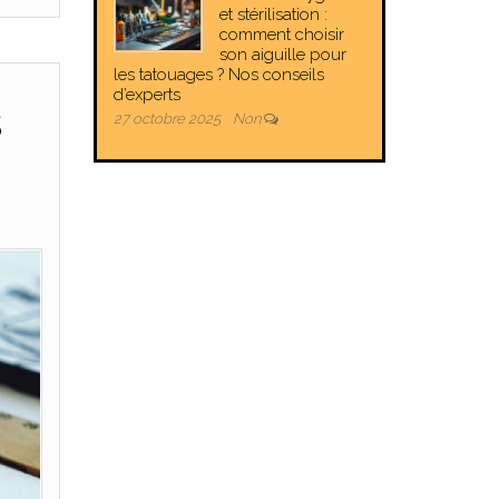
et stérilisation :
comment choisir
son aiguille pour
les tatouages ? Nos conseils
d’experts
s
27 octobre 2025
Non