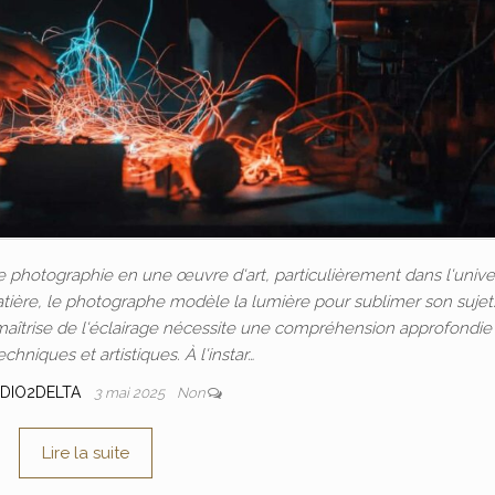
le photographie en une œuvre d'art, particulièrement dans l'unive
matière, le photographe modèle la lumière pour sublimer son sujet
aîtrise de l'éclairage nécessite une compréhension approfondie
echniques et artistiques. À l'instar…
DIO2DELTA
3 mai 2025
Non
Lire la suite