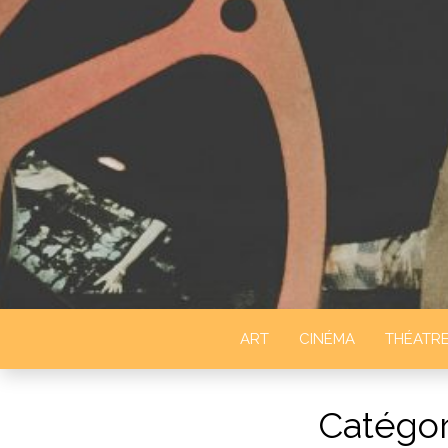
STUDIO 2 D
ART
CINÉMA
THÉATR
Catégor