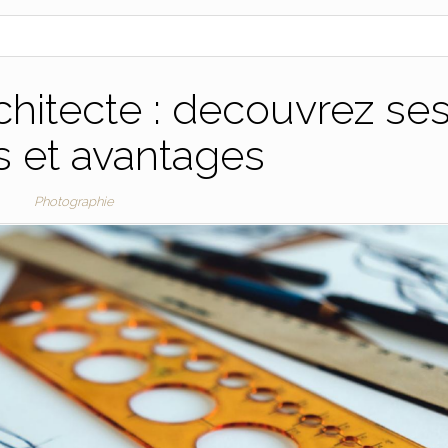
rchitecte : decouvrez se
es et avantages
Photographie