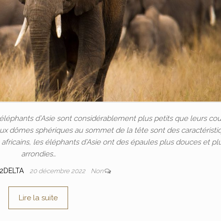
s éléphants d’Asie sont considérablement plus petits que leurs co
s deux dômes sphériques au sommet de la tête sont des caractéristi
 africains, les éléphants d’Asie ont des épaules plus douces et pl
arrondies…
O2DELTA
20 décembre 2022
Non
Lire la suite