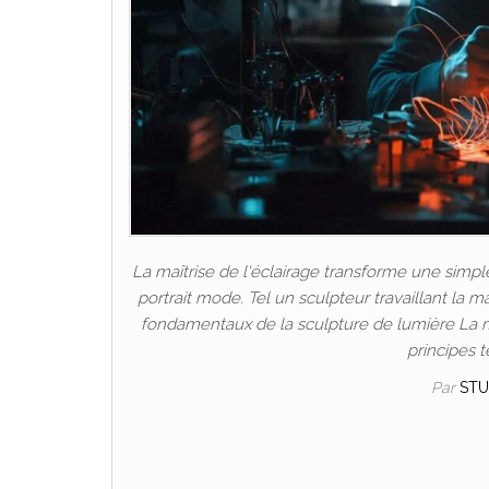
La maîtrise de l'éclairage transforme une simp
portrait mode. Tel un sculpteur travaillant la 
fondamentaux de la sculpture de lumière La m
principes t
Par
STU