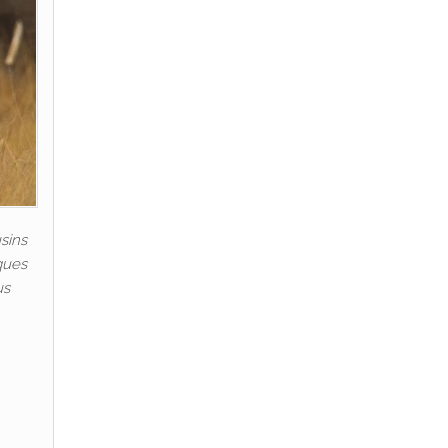
usins
ques
us