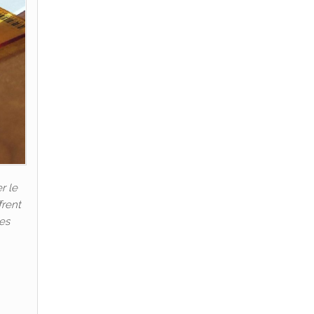
r le
frent
des