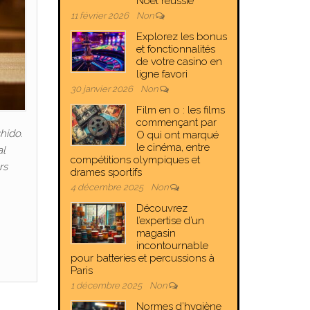
Noël réussie
11 février 2026
Non
Explorez les bonus
et fonctionnalités
de votre casino en
ligne favori
30 janvier 2026
Non
Film en o : les films
commençant par
hido.
O qui ont marqué
le cinéma, entre
al
compétitions olympiques et
rs
drames sportifs
4 décembre 2025
Non
Découvrez
l’expertise d’un
magasin
incontournable
pour batteries et percussions à
Paris
1 décembre 2025
Non
Normes d’hygiène