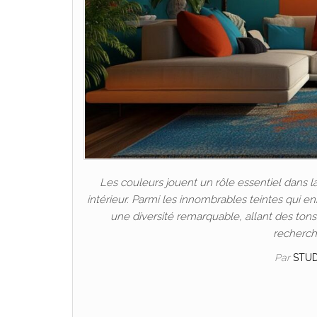
Les couleurs jouent un rôle essentiel dans 
intérieur. Parmi les innombrables teintes qui en
une diversité remarquable, allant des ton
recherch
Par
STU