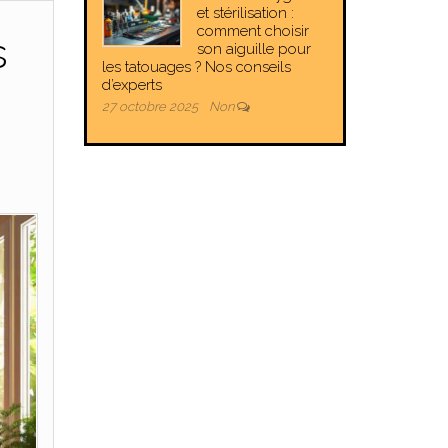
et stérilisation :
comment choisir
s
son aiguille pour
les tatouages ? Nos conseils
d’experts
27 octobre 2025
Non