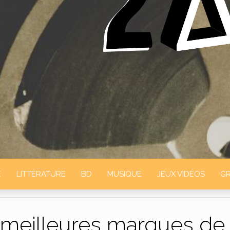
ELTA
E
LITTÉRATURE
BD
MUSIQUE
JEUX VIDÉOS
GR
 meilleures marques de