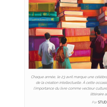
Chaque année, le 23 avril marque une célébrati
de la création intellectuelle. À cette occas
l'importance du livre comme vecteur culture
littéraire
Par
STUD