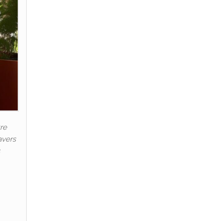
tre
avers