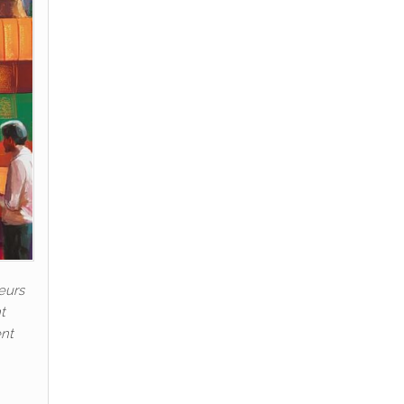
eurs
t
ent