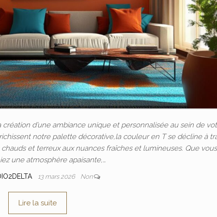
la création d’une ambiance unique et personnalisée au sein de vo
richissent notre palette décorative,la couleur en T se décline à tr
s chauds et terreux aux nuances fraîches et lumineuses. Que vous
iez une atmosphère apaisante,…
DIO2DELTA
13 mars 2026
Non
Lire la suite