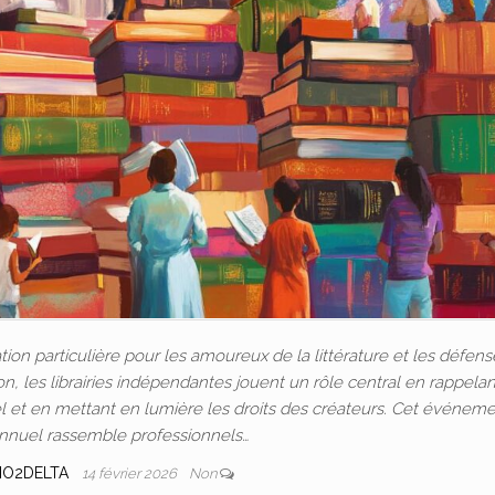
on particulière pour les amoureux de la littérature et les défens
ion, les librairies indépendantes jouent un rôle central en rappelan
l et en mettant en lumière les droits des créateurs. Cet événem
 annuel rassemble professionnels…
IO2DELTA
14 février 2026
Non