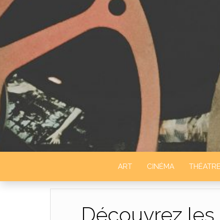
STUDIO 2 D
ART
CINÉMA
THÉATR
Découvrez les