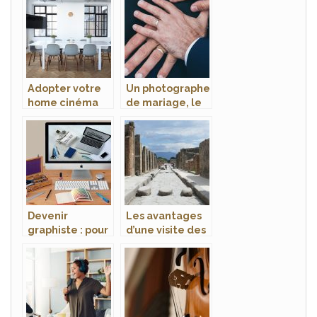
en ligne
d’une
entreprise
Adopter votre
Un photographe
home cinéma
de mariage, le
pour passer les
choix du
fêtes en famille
meilleur pour
vous
Devenir
Les avantages
graphiste : pour
d’une visite des
quoi faire?
patrimoines
historiques pour
les enfants ?