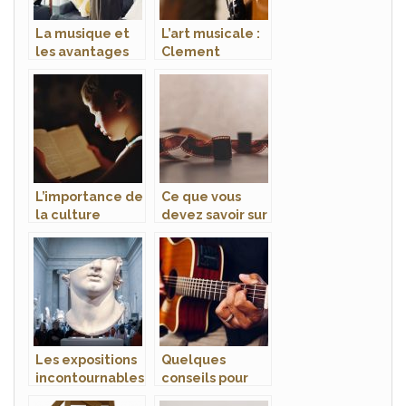
La musique et
L’art musicale :
les avantages
Clement
de l’écouter
Pimenta et les
avantages de
jouer de l’alto
L’importance de
Ce que vous
la culture
devez savoir sur
generale
le monde de la
cinematographi
e!
Les expositions
Quelques
incontournables
conseils pour
de Paris et de
bien suivre les