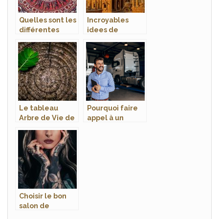
Quelles sont les
Incroyables
différentes
idees de
fonctions d’une
decoration
tenture murale
interieure
mandala ?
d’inspiration
Indienne
Le tableau
Pourquoi faire
Arbre de Vie de
appel à un
Gustav Klimt
professionnel
pour le
transport de vos
œuvres d’art ?
Choisir le bon
salon de
tatouage et