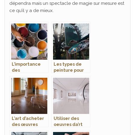
dépendra mais un spectacle de magie sur mesure est
ce qu’il y a de mieux.
L’importance
Les types de
des
peinture pour
compétences
les artistes
techniques
peintres
chez un bon
artiste
L’art d’acheter
Utiliser des
des œuvres
oeuvres da’rt
d’art en galerie
dans le cadre