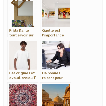
l’Ile-de-France
cours de
en octobre 2021
guitare
Frida Kahlo :
Quelle est
tout savoir sur
l’importance
cette actrice
des œuvres
legendaire et
d’art ?
rebelle
Les origines et
De bonnes
evolutions du T-
raisons pour
shirt a travers
engager une
les ages
agence
d’hotesse en
musee