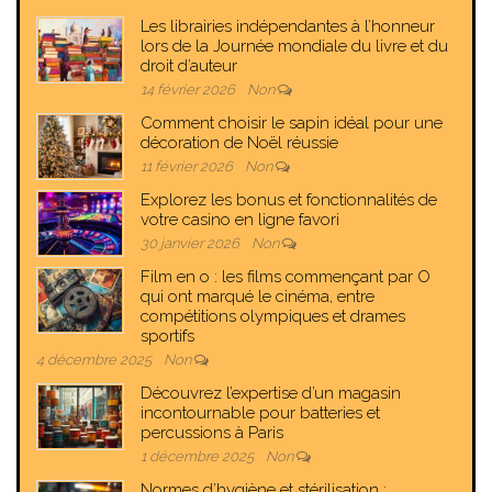
Les librairies indépendantes à l’honneur
lors de la Journée mondiale du livre et du
droit d’auteur
14 février 2026
Non
Comment choisir le sapin idéal pour une
décoration de Noël réussie
11 février 2026
Non
Explorez les bonus et fonctionnalités de
votre casino en ligne favori
30 janvier 2026
Non
Film en o : les films commençant par O
qui ont marqué le cinéma, entre
compétitions olympiques et drames
sportifs
4 décembre 2025
Non
Découvrez l’expertise d’un magasin
incontournable pour batteries et
percussions à Paris
1 décembre 2025
Non
Normes d’hygiène et stérilisation :