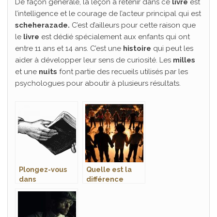
De façon générale, la leçon à retenir dans ce
livre
est
l’intelligence et le courage de l’acteur principal qui est
scheherazade.
C’est d’ailleurs pour cette raison que
le
livre
est dédié spécialement aux enfants qui ont
entre 11 ans et 14 ans. C’est une
histoire
qui peut les
aider à développer leur sens de curiosité. Les
milles
et une
nuits
font partie des recueils utilisés par les
psychologues pour aboutir à plusieurs résultats.
Plongez-vous
Quelle est la
dans
différence
l’imagination
entre théâtre
futuriste à
classique et
travers les
contemporain ?