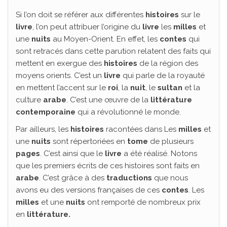
Si l’on doit se référer aux différentes
histoires
sur le
livre
, l’on peut attribuer l’origine du
livre
les
milles
et
une
nuits
au Moyen-Orient. En effet, les
contes
qui
sont retracés dans cette parution relatent des faits qui
mettent en exergue des
histoires
de la région des
moyens orients. C’est un
livre
qui parle de la royauté
en mettent l’accent sur le
roi
, la
nuit
, le
sultan
et la
culture
arabe
. C’est une œuvre de la
littérature
contemporaine
qui a révolutionné le monde.
Par ailleurs, les
histoires
racontées dans Les
milles
et
une
nuits
sont répertoriées en
tome
de plusieurs
pages
. C’est ainsi que le
livre
a été réalisé. Notons
que les premiers écrits de ces histoires sont faits en
arabe
. C’est grâce à des
traductions
que nous
avons eu des versions françaises de ces
contes
. Les
milles
et une
nuits
ont remporté de nombreux prix
en
littérature.