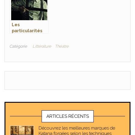
livres
Les
particularités
du roman
policier
Catégorie
Littérature
Théatre
ARTICLES RÉCENTS
Découvrez les meilleures marques de
Katana forgées selon les techniques